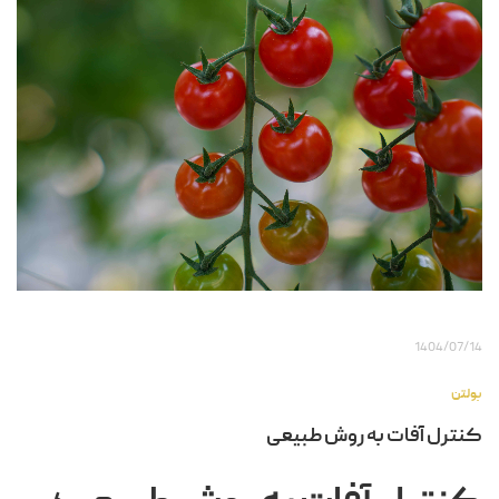
1404/07/14
بولتن
کنترل آفات به روش طبیعی