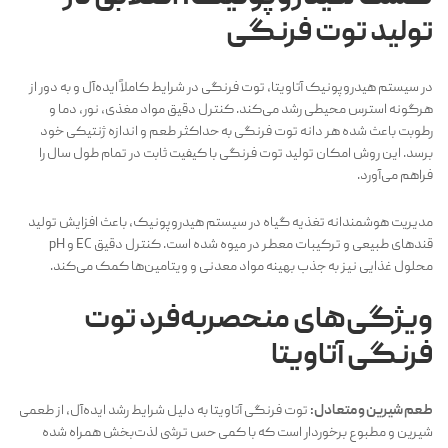
تولید توت فرنگی
در سیستم هیدروپونیک آتاویتا، توت فرنگی در شرایط کاملاً ایده‌آل و به دور از
هرگونه استرس محیطی رشد می‌کند. کنترل دقیق مواد مغذی، نور، دما و
رطوبت باعث شده هر دانه توت فرنگی به حداکثر طعم و اندازه ژنتیکی خود
برسد. این روش امکان تولید توت فرنگی با کیفیت ثابت در تمام طول سال را
فراهم می‌آورد.
مدیریت هوشمندانه تغذیه گیاه در سیستم هیدروپونیک، باعث افزایش تولید
قندهای طبیعی و ترکیبات معطر در میوه شده است. کنترل دقیق EC و pH
محلول غذایی نیز به جذب بهینه مواد معدنی و ویتامین‌ها کمک می‌کند.
ویژگی‌های منحصربه‌فرد توت
فرنگی آتاویتا
طعم شیرین و متعادل:
توت فرنگی آتاویتا به دلیل شرایط رشد ایده‌آل، از طعمی
شیرین و مطبوع برخوردار است که با کمی حس ترشی لذت‌بخش همراه شده