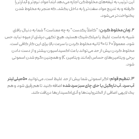
این ترتیب به تیغه‌های مخلوط‌کن اجازه می‌دهد ابتدا مواد نرم‌تر و آبدارتر را
گرفته و به تدریج مواد سفت‌تر را به داخل بکشد، که منجر به مخلوط شدن
یکنواخت‌تر می‌شود.
۲. زمان مخلوط کردن:
"کاملاً یکدست" به چه معناست؟ شما به دنبال بافتی
شبیه به ماست غلیظ یا میلک‌شیک هستید. هیچ تکهی درشتی از میوه نباید حس
شود. معمولاً ۶۰ تا ۹۰ ثانیه مخلوط کردن با سرعت بالا برای این کار کافی است.
مخلوط کردن بیش از حد می‌تواند باعث اکسیداسیون بیشتر و از دست دادن
برخی ویتامین‌های حساس (مانند ویتامین C) و همچنین گرم شدن اسموتی
شود.
۳. تنظیم قوام:
اگر اسموتی شما بیش از حد غلیظ است، می‌توانید
۵۰ میلی‌لیتر
آب سرد، آب نارگیل یا حتی چای سبز سرد شده
اضافه کنید تا هم رقیق شود و هم
یک لایهی اضافی از الکترولیت‌ها و آنتی‌اکسیدان‌ها دریافت کند.