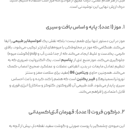
قبل از هر اقدام عملی، درک عمیق از موادی که قرار است استفاده کنیم، کلید
درک ارزش نهایی این نوشیدنی است.
۱. موز (۱ عدد): پایه و اساس بافت و سیری
موز در این دستور تنها برای طعم نیست؛ بلکه نقش یک
امولسیفایر طبیعی
را ایفا
می‌کند. هنگامی که موز در مخلوط‌کن با میوه‌های آبدارتر ترکیب می‌شود، بافتی
کرمی، یکدست و غلیظ ایجاد می‌کند که از جدا شدن آب و pulp (گوشت میوه)
جلوگیری می‌کند. موز منبع غنی از
پتاسیم
است، یک الکترولیت ضروری که به
تنظیم تعادل مایعات در بدن، انقباض عضلات و عملکرد صحیح اعصاب کمک
می‌کند. همچنین حاوی
ویتامین B6
(مفید برای سلامت مغز و سنتز
نوروترانسمیترها) و
فیبر پکتین
است که هضم را کند کرده و باعث احساس
سیری پایدار می‌شود. قند طبیعی آن (فروکتوز، گلوکز و ساکارز) انرژی فوری و
قابل اعتمادی را فراهم می‌کند.
۲. دراگون فروت (۱ عدد): قهرمان آنتی‌اکسیدانی
این میوه‌ی چشمگیر با پوست صورتی و گوشت سفید نقطه‌دار، بیش از آنچه به