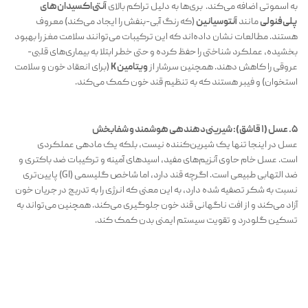
به اسموتی اضافه می‌کند. بری‌ها به دلیل تراکم بالای
آنتی‌اکسیدان‌های
پلی‌فنولی
مانند
آنتوسیانین
(که رنگ آبی-بنفش را ایجاد می‌کند) معروف
هستند. مطالعات نشان داده‌اند که این ترکیبات می‌توانند سلامت مغز را بهبود
بخشیده، عملکرد شناختی را حفظ کرده و حتی خطر ابتلا به بیماری‌های قلبی-
عروقی را کاهش دهند. همچنین سرشار از
ویتامین K
(برای انعقاد خون و سلامت
استخوان) و فیبر هستند که به تنظیم قند خون کمک می‌کند.
۵. عسل (۱ قاشق): شیرینی‌دهندهی هوشمند و شفابخش
عسل در اینجا تنها یک شیرین‌کننده نیست، بلکه یک مادهی عملکردی
است. عسل خام حاوی آنزیم‌های مفید، اسیدهای آمینه و ترکیبات ضد باکتری و
ضد التهابی طبیعی است. اگرچه قند دارد، اما شاخص گلیسمی (GI) پایین‌تری
نسبت به شکر تصفیه شده دارد، به این معنی که انرژی را به تدریج در جریان خون
آزاد می‌کند و از افت ناگهانی قند خون جلوگیری می‌کند. همچنین می‌تواند به
تسکین گلودرد و تقویت سیستم ایمنی بدن کمک کند.