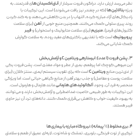
نظر می‌رسد ارزش دارد. دراگون فروت سرشار از
آنتی‌اکسیدان‌ها
ی قدرتمند، به
ویژه
بتالائین‌ها
(که در چغندر نیز یافت می‌شوند) است. این ترکیبات با
رادیکال‌های آزاد مبارزه کرده، التهاب را در بدن کاهش می‌دهند و به کند کردن
روند پیری سلولی کمک می‌کنند. همچنین منبع خوبی از
آهن
(برای سلامت
گلبول‌های قرمز)،
منیزیم
(برای سلامت متابولیک و استخوان) و
فیبر
پروبیوتیک
است که با تغذیهی باکتری‌های مفید روده، به سلامت گوارش
کمک شایانی می‌کند.
۳. پشن فروت (۱ عدد): ابرستارهی ویتامین C و آرامش‌بخش
این میوهی کوچک اما پرطعم، بمبی از عطر و مواد مغذی است. پشن فروت یکی
از غنی‌ترین منابع
ویتامین C
است که برای تقویت سیستم ایمنی، سنتز کلاژن (برای
سلامت پوست و مفاصل) و جذب بهتر آهن از منابع گیاهی حیاتی است. اما ویژگی
منحصر به فرد آن، وجود
آلکالوئیدهای هارمانی
مانند هارمال و هارمول است.
این ترکیبات به طور طبیعی خاصیت ضداضطرابی و آرامش‌بخش دارند و می‌توانند
به بهبود کیفیت خواب و کاهش بی‌قراری کمک کنند. دانه‌های ترد آن نیز حاوی
فیبر هستند.
۴. بری مخلوط (½ پیمانه): نیروگاه مبارزه با بیماری‌ها
ترکیبی از توت فرنگی، بلوبری، تمشک و شاه‌توت، لایه‌ای عمیق از طعم و سلامتی