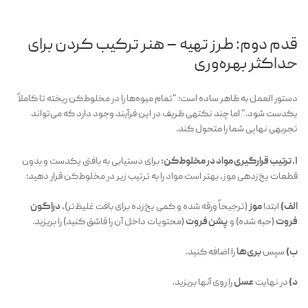
قدم دوم: طرز تهیه – هنر ترکیب کردن برای
حداکثر بهره‌وری
دستور العمل به ظاهر ساده است: "تمام میوه‌ها را در مخلوط‌کن ریخته تا کاملاً
یکدست شود." اما چند نکتهی ظریف در این فرآیند وجود دارد که می‌تواند
تجربهی نهایی شما را متحول کند.
۱. ترتیب قرارگیری مواد در مخلوط‌کن:
برای دستیابی به بافتی یکدست و بدون
قطعات یخ‌زدهی موز، بهتر است مواد را به ترتیب زیر در مخلوط‌کن قرار دهید:
الف)
ابتدا
موز
(ترجیحاً ورقه شده و کمی یخ‌زده برای بافت غلیظ‌تر)،
دراگون
فروت
(حبه شده) و
پشن فروت
(محتویات داخل آن را قاشق کنید) را بریزید.
ب)
سپس
بری‌ها
را اضافه کنید.
د)
در نهایت
عسل
را روی آنها بریزید.