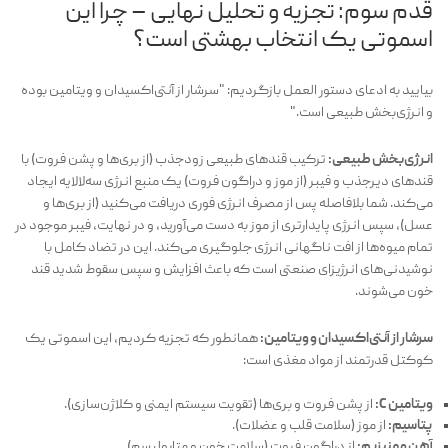
قدم سوم: تجزیه و تحلیل نهایی – چرا این
اسموتی یک انتخاب بهشتی است؟
بیایید به ادعای دستور العمل بازگردیم: "سرشار از آنتی‌اکسیدان و ویتامین بوده
و انرژی‌بخش طبیعی است."
انرژی‌بخش طبیعی:
ترکیب قندهای طبیعی زودجذب (از بری‌ها و پشن فروت) با
قندهای دیرجذب و فیبر (از موز و دراگون فروت) یک منبع انرژی سه‌لالایه ایجاد
می‌کند. شما بلافاصله پس از مصرف انرژی فوری دریافت می‌کنید (از بری‌ها و
عسل)، سپس انرژی پایدارتری از موز به دست می‌آورید، و در نهایت، فیبر موجود در
تمام میوه‌ها از افت ناگهانی انرژی جلوگیری می‌کند. این در تضاد کامل با
نوشیدنی‌های انرژیزای صنعتی است که باعث افزایش و سپس سقوط شدید قند
خون می‌شوند.
سرشار از آنتی‌اکسیدان و ویتامین:
همانطور که تجزیه کردیم، این اسموتی یک
کوکتل قدرتمند از مواد مغذی است:
ویتامین C:
از پشن فروت و بری‌ها (تقویت سیستم ایمنی و کلاژن‌سازی).
پتاسیم:
از موز (سلامت قلب و عضلات).
آهن و منیزیم:
از دراگون فروت (سلامت خون و متابولیسم).